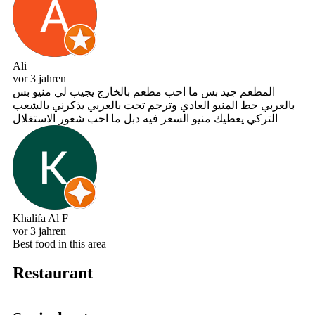
Ali
vor 3 jahren
المطعم جيد بس ما احب مطعم بالخارج يجيب لي منيو بس
بالعربي حط المنيو العادي وترجم تحت بالعربي يذكرني بالشعب
التركي يعطيك منيو السعر فيه دبل ما احب شعور الاستغلال
Khalifa Al F
vor 3 jahren
Best food in this area
Restaurant