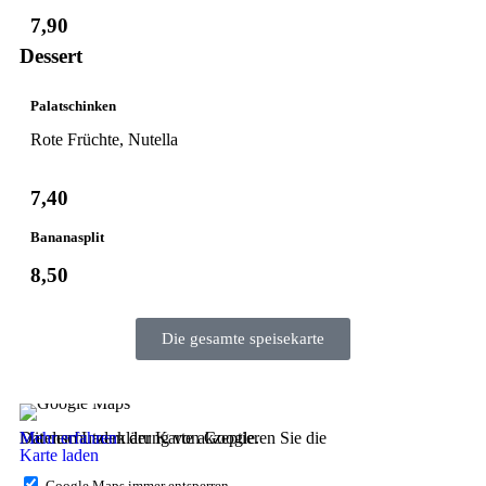
7,90
Dessert
Palatschinken
Rote Früchte, Nutella
7,40
Bananasplit
8,50
Die gesamte speisekarte
Mit dem Laden der Karte akzeptieren Sie die Datenschutzerklärung von Google.
Mehr erfahren
Karte laden
Google Maps immer entsperren