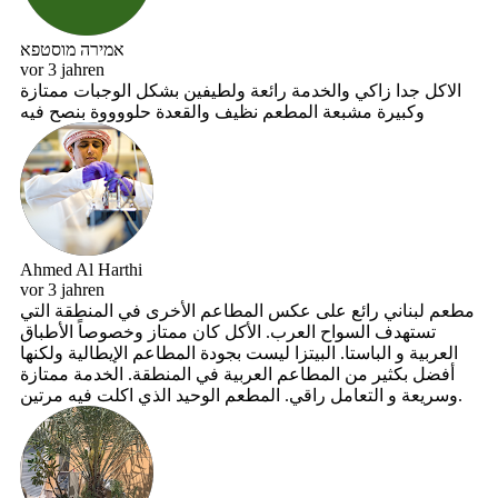
אמירה מוסטפא
vor 3 jahren
الاكل جدا زاكي والخدمة رائعة ولطيفين بشكل الوجبات ممتازة
وكبيرة مشبعة المطعم نظيف والقعدة حلووووة بنصح فيه
Ahmed Al Harthi
vor 3 jahren
مطعم لبناني رائع على عكس المطاعم الأخرى في المنطقة التي
تستهدف السواح العرب. الأكل كان ممتاز وخصوصاً الأطباق
العربية و الباستا. البيتزا ليست بجودة المطاعم الإيطالية ولكنها
أفضل بكثير من المطاعم العربية في المنطقة. الخدمة ممتازة
وسريعة و التعامل راقي. المطعم الوحيد الذي اكلت فيه مرتين.