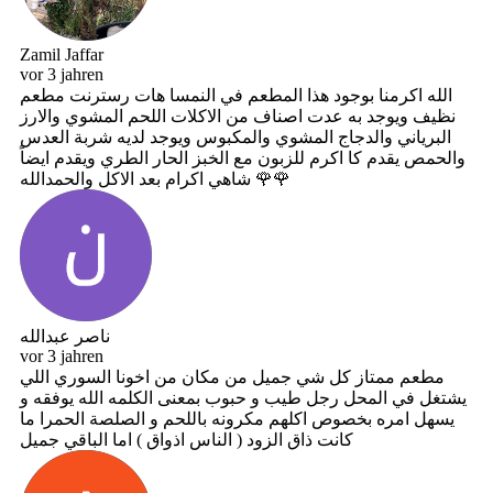
Zamil Jaffar
vor 3 jahren
الله اكرمنا بوجود هذا المطعم في النمسا هات رسترنت مطعم
نظيف ويوجد به عدت اصناف من الاكلات اللحم المشوي والارز
البرياني والدجاج المشوي والمكبوس ويوجد لديه شربة العدس
والحمص يقدم كا اكرم للزبون مع الخبز الحار الطري ويقدم ايضاً
شاهي اكرام بعد الاكل والحمدالله 🌹🌹
ناصر عبدالله
vor 3 jahren
مطعم ممتاز كل شي جميل من مكان من اخونا السوري اللي
يشتغل في المحل رجل طيب و حبوب بمعنى الكلمه الله يوفقه و
يسهل امره بخصوص اكلهم مكرونه باللحم و الصلصة الحمرا ما
كانت ذاق الزود ( الناس اذواق ) اما الباقي جميل